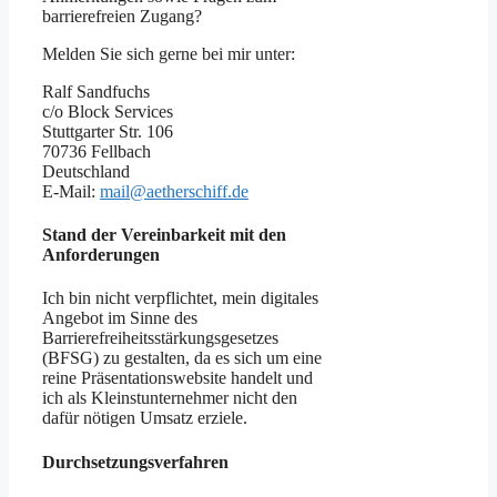
benachteiligt sind, können Sie sich an die
zuständige Durchsetzungsstelle wenden.
Diese erreichen Sie unter:
Ombudsstelle für barrierefreie
Informationstechnik des Landes
Nordrhein-Westfalen
bei der Landesbeauftragten für
Menschen mit Behinderungen
Fürstenwall 25
40219 Düsseldorf
Deutschland
E-Mail:
ombudsstelle-barrierefreie-
it@mags.nrw.de
Erstellung dieser Erklärung zur
Barrierefreiheit
Diese Erklärung wurde am 01.07.2025
erstellt.
Die Erklärung wurde zuletzt am
01.07.2025 überprüft.
Diese Erklärung wurde mit der