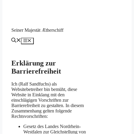
NRW)
Barrierefreie-Informationstechnik-
Verordnung Nordrhein-Westfalen
(BITVNRW)
Website
Diese Erklärung zur Barrierefreiheit gilt
für die Website
https://s.m.aetherschiff.de
Veröffentlichungsdatum der Website
Diese Website wurde in der vorliegenden
Form am 11.10.2022 veröffentlicht.
Feedback und Kontaktangaben
Sind Ihnen Mängel beim barrierefreien
Zugang zu Inhalten auf unserer Website
aufgefallen oder haben Sie
Anmerkungen sowie Fragen zum
barrierefreien Zugang?
Melden Sie sich gerne bei mir unter: