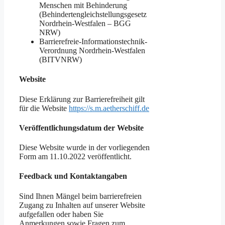
Ralf Sandfuchs
c/o Block Services
Stuttgarter Str. 106
70736 Fellbach
Deutschland
E-Mail:
mail@aetherschiff.de
Stand der Vereinbarkeit mit den
Anforderungen
Ich bin nicht verpflichtet, mein digitales
Angebot im Sinne des
Barrierefreiheitsstärkungsgesetzes
(BFSG) zu gestalten, da es sich um eine
reine Präsentationswebsite handelt und
ich als Kleinstunternehmer nicht den
dafür nötigen Umsatz erziele.
Durchsetzungsverfahren
Sollten Sie der Ansicht sein, dass Sie
durch eine nicht ausreichende
barrierefreie Gestaltung dieser Website